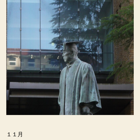
は
少
し
ク
リ
ス
マ
ス
よ
り
も
冬
至
が
心
に
響
く
Vita
Claft
１１月
の