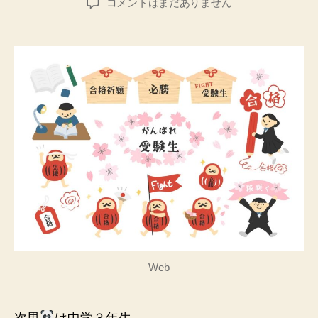
学
コメントはまだありません
者
日
習
障
害
児
さ
く
ら
は
さ
く
か
へ
の
Web
次男
は中学３年生