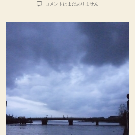
稿
稿
２
コメントはまだありません
者
日
０
２
５
大
晦
日
へ
の