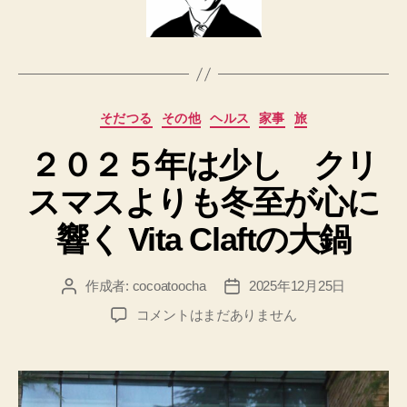
カ
そだつる
その他
ヘルス
家事
旅
テ
２０２５年は少し クリ
ゴ
リ
スマスよりも冬至が心に
ー
響く Vita Claftの大鍋
作成者:
cocoatoocha
2025年12月25日
投
投
稿
稿
２
コメントはまだありません
者
日
０
２
５
年