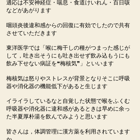
適応は不安神経症・喘息・食道けいれん・百日咳
などがあがります
咽頭炎後違和感からの回復に有効でしたので共有
させていただきます
東洋医学では「喉に梅干しの種がつまった感じが
して，吐き出そうにも吐き出せず飲み込もうにも
飲み下せない病証を❝梅核気❞」といいます
梅核気は怒りやストレスが背景となりそこに呼吸
器や消化器の機能低下があると生じます
イライラしているなと自覚した状態で喉をふくむ
呼吸器や消化器に違和感があるときは早めに余っ
た半夏厚朴湯を飲んでみようと思います
皆さんは，体調管理に漢方薬を利用されています
か