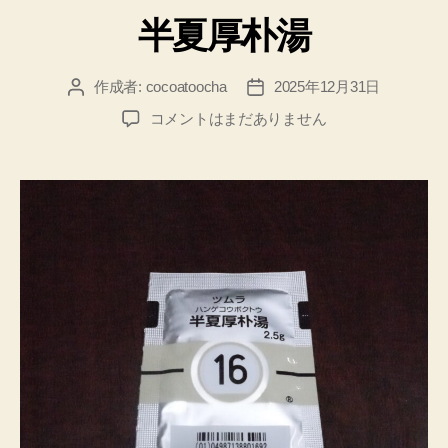
テ
半夏厚朴湯
ゴ
リ
ー
作成者:
cocoatoocha
2025年12月31日
投
投
稿
稿
半
コメントはまだありません
者
日
夏
厚
朴
湯
へ
の