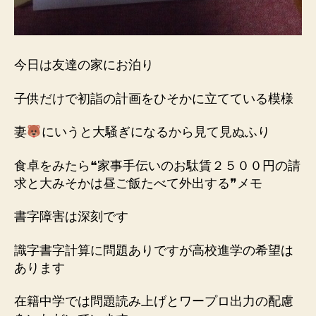
今日は友達の家にお泊り
子供だけで初詣の計画をひそかに立てている模様
妻
にいうと大騒ぎになるから見て見ぬふり
食卓をみたら❝家事手伝いのお駄賃２５００円の請
求と大みそかは昼ご飯たべて外出する❞メモ
書字障害は深刻です
識字書字計算に問題ありですが高校進学の希望は
あります
在籍中学では問題読み上げとワープロ出力の配慮