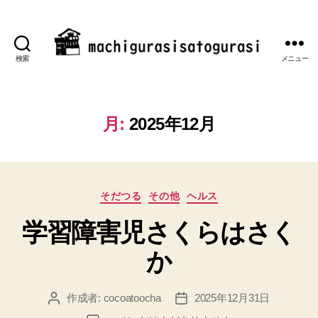
検索
メニュー
machigurasisatogurasi
月:
2025年12月
カ
そだつる
その他
ヘルス
テ
学習障害児さくらはさく
ゴ
リ
か
ー
作成者:
cocoatoocha
2025年12月31日
投
投
稿
稿