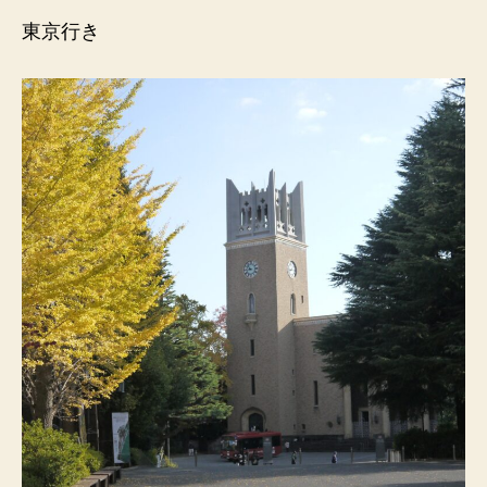
大
東京行き
鍋
へ
の