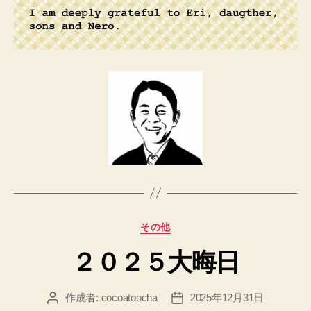
カ
その他
テ
２０２５大晦日
ゴ
リ
ー
作成者:
cocoatoocha
2025年12月31日
投
投