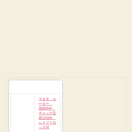
マキタ ル
ーター
3600HA
チャック孔
径12mm
シャフトロ
ック付