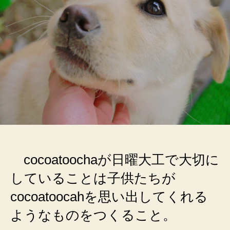
っ
た
よ
へ
の
cocoatoochaが日曜大工で大切に
していることは子供たちが
cocoatoocahを思い出してくれる
ようなものをつくること。