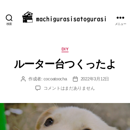
検索
メニュー
machigurasisatogurasi
カ
DIY
テ
ルーター台つくったよ
ゴ
リ
ー
作成者:
cocoatoocha
2022年3月12日
投
投
稿
稿
ル
コメントはまだありません
者
日
ー
タ
ー
台
つ
く