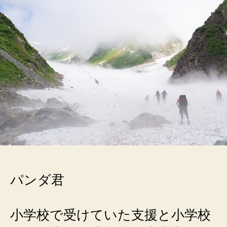
年
生
Learning
Disabilities
は
じ
め
て
の
中
間
試
験
58
歳
子
パンダ君
育
て
へ
小学校で受けていた支援と小学校
の