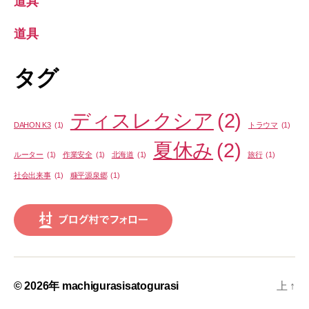
道具
道具
タグ
ディスレクシア
(2)
DAHON K3
(1)
トラウマ
(1)
夏休み
(2)
ルーター
(1)
作業安全
(1)
北海道
(1)
旅行
(1)
社会出来事
(1)
糠平源泉郷
(1)
© 2026年
machigurasisatogurasi
上
↑