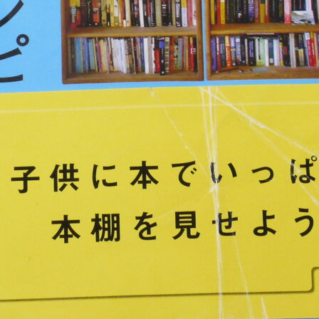
が
な
ぜ
キ
ー
ボ
ー
ド
ロ
ー
マ
字
入
力
で
作
文
で