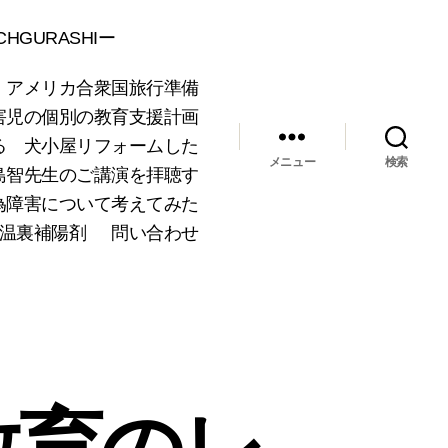
GURASHIー
 アメリカ合衆国旅行準備
害児の個別の教育支援計画
る 犬小屋リフォームした
メニュー
検索
島智先生のご講演を拝聴す
為障害について考えてみた
温裏補陽剤
問い合わせ