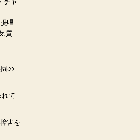
ブ・チャ
が提唱
気質
稚園の
われて
応障害を