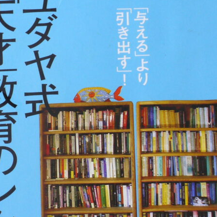
ド
リ
ュ
ー・
J・
サ
タ
ー
他
高
講
談
社
2010；
学
習
障
害
児