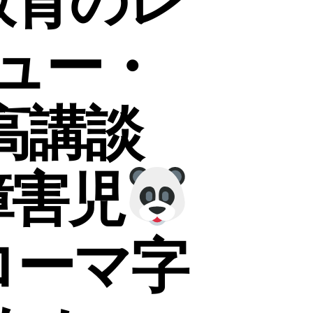
教育のレ
ュー・
高講談
障害児
ローマ字