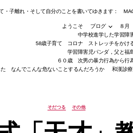
・子離れ・そして自分のことを書いてゆきます： MACH
ようこそ
ブログ
８月
中学校進学した学習障
58歳子育て コロナ ストレッチをかけ
学習障害児パンダ，父と福
６０歳 次男の暴力行為から行
みた なんでこんな危ないことするんだろうか
和漢診療
カ
そだつる
その他
テ
ゴ
リ
ー