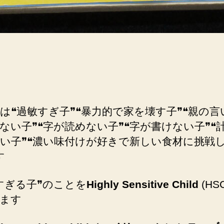
き
た
か
へ
の
は❝過敏すぎ子❞❝暴力的で家を壊す子❞❝親の言
ない子❞❝字が読めない子❞❝字が書けない子❞❝
い子❞❝濃い味付けが好きで新しい食材に挑戦
す
すぎる子❞のことを
Highly Sensitive Child
(HS
ます