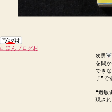
にほんブログ村
次男
を聞か
できな
子❞で
❝過敏
現され