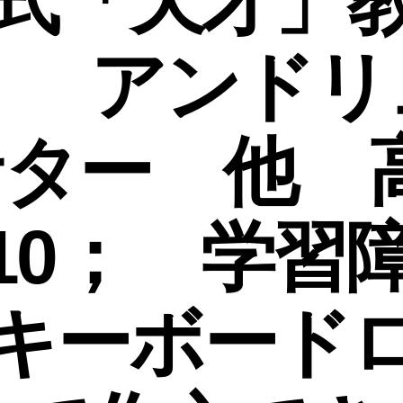
式「天才」
： アンドリ
サター 他 
010； 学習
キーボード