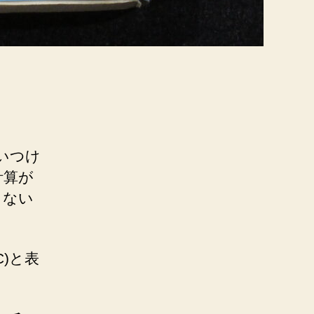
いつけ
計算が
しない
C)と表