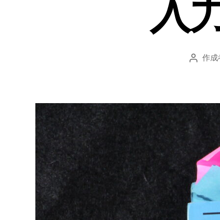
入
作成
投
稿
者