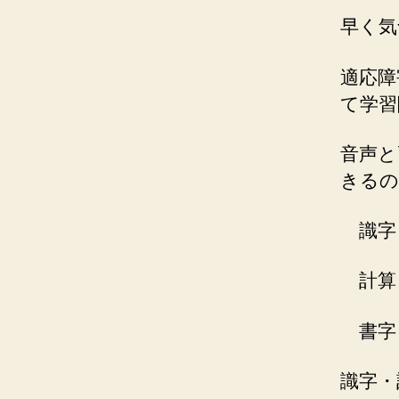
早く気
適応障
て学習
音声と
きるの
識字
計算
書字
識字・