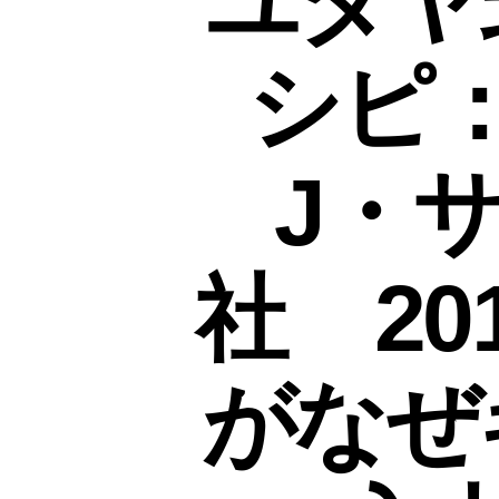
ユダヤ
シピ
J・
社 2
がなぜ