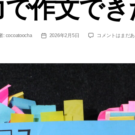
力で作文でき
ユ
者:
cocoatoocha
2026年2月5日
コメントはまだあ
投
ダ
稿
ヤ
日
式
「天
才」
教
育
の
レ
シ
ピ：
ア
ン