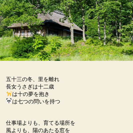
を
買
う
へ
の
五十三の冬、里を離れ
長女うさぎは十二歳
は十の夢を抱き
は七つの問いを持つ
仕事場よりも、育てる場所を
風よりも、陽のあたる窓を