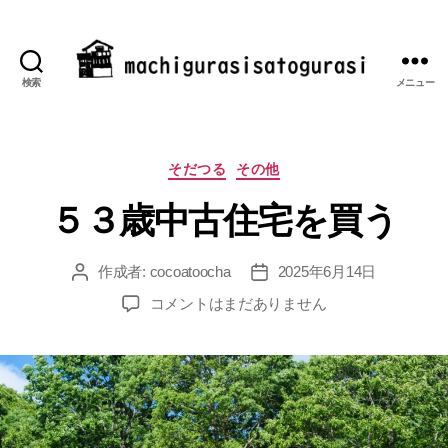
検索
メニュー
machigurasisatogurasi
カ
そだつる
その他
テ
５３歳中古住宅を買う
ゴ
リ
ー
作成者:
cocoatoocha
2025年6月14日
投
投
稿
稿
５
コメントはまだありません
者
日
３
歳
中
古
住
宅